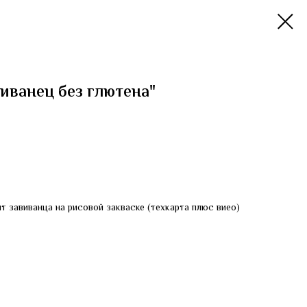
иванец без глютена"
т завиванца на рисовой закваске (техкарта плюс виео)