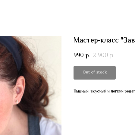
Мастер-класс "Зав
990
2 900
р.
р.
Out of stock
Пышный, вкусный и легкий рецеп