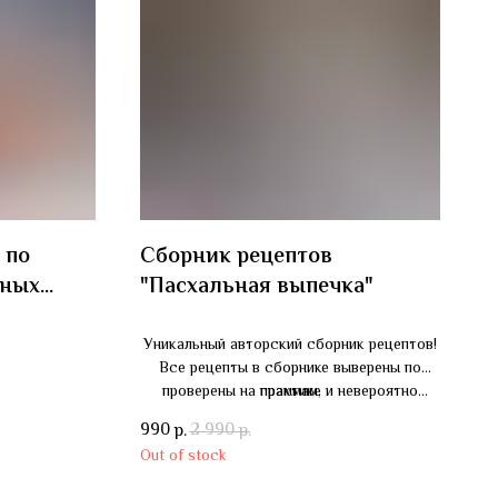
 по
Сборник рецептов
нных
"Пасхальная выпечка"
атов,
Уникальный авторский сборник рецептов!
ив, яблок.
Все рецепты в сборнике выверены по
проверены на практике и невероятно
граммам,
вкусные!
990
2 990
р.
р.
Out of stock